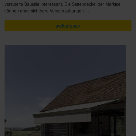
verspielte Baustile interessant. Die Seitendeckel der Markise
können ohne sichtbare Verschraubungen …
„Die
weiterlesen
neue
WAREMA
Terrea
K55:
Design
is
personality.“