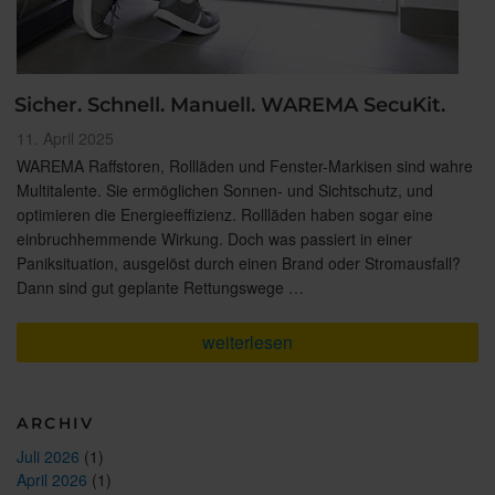
Sicher. Schnell. Manuell. WAREMA SecuKit.
Veröffentlicht
11. April 2025
am
WAREMA Raffstoren, Rollläden und Fenster-Markisen sind wahre
Multitalente. Sie ermöglichen Sonnen- und Sichtschutz, und
optimieren die Energieeffizienz. Rollläden haben sogar eine
einbruchhemmende Wirkung. Doch was passiert in einer
Paniksituation, ausgelöst durch einen Brand oder Stromausfall?
Dann sind gut geplante Rettungswege …
„Sicher.
weiterlesen
Schnell.
Manuell.
WAREMA
SecuKit.“
ARCHIV
Juli 2026
(1)
April 2026
(1)