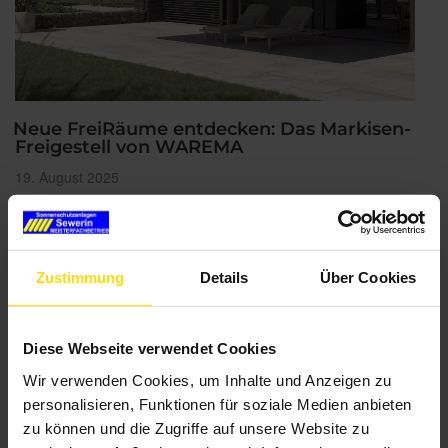
Neue FreiRäume entdecken: Das Markisen-
Freigestell von WAREMA
Veröffentlicht
19. August 2025
am
Ob auf der Terrasse oder doch lieber im Garten – das neue
Markisen-Freigestell von WAREMA schenkt Ihnen die Freiheit zu
wählen. Bestückt mit einer oder zwei Pergola- bzw. Terrassen-
Markisen genießen Sie kühlen Schatten genau dort, wo Sie ihn
Zustimmung
Details
Über Cookies
benötigen! Durch …
„Neue
weiterlesen
Diese Webseite verwendet Cookies
FreiRäume
entdecken:
Wir verwenden Cookies, um Inhalte und Anzeigen zu
Das
Markisen-
personalisieren, Funktionen für soziale Medien anbieten
Freigestell
zu können und die Zugriffe auf unsere Website zu
von