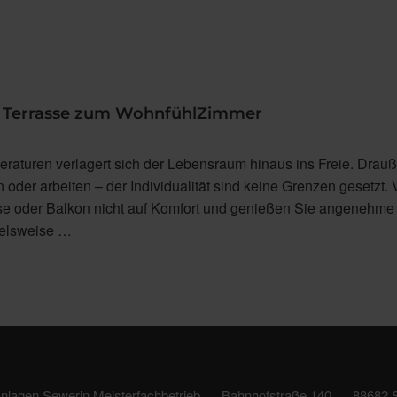
e Terrasse zum WohnfühlZimmer
eraturen verlagert sich der Lebensraum hinaus ins Freie. Drau
en oder arbeiten – der Individualität sind keine Grenzen gesetzt.
sse oder Balkon nicht auf Komfort und genießen Sie angenehme
ielsweise …
lagen Sewerin Meisterfachbetrieb
Bahnhofstraße 140
88682 