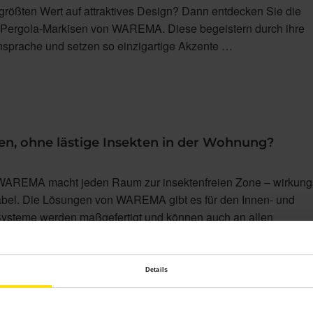
größten Wert auf attraktives Design? Dann entdecken Sie die
 Pergola-Markisen von WAREMA. Diese begeistern durch ihre
prache und setzen so einzigartige Akzente …
ten, ohne lästige Insekten in der Wohnung?
WAREMA macht jeden Raum zur insektenfreien Zone – wirkungs
abel. Die Lösungen von WAREMA gibt es für den Innen- und
ysteme werden maßgefertigt und können auch an allen
d Lichtschächten montiert werden. Erfahren …
Details