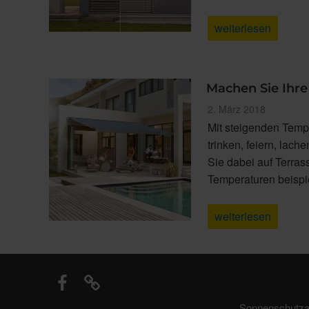
„Durchsicht
weiterlesen
und
Sichtschutz
perfekt
vereint“
Machen Sie Ihr
Veröffentlicht
2. März 2018
am
Mit steigenden Temp
trinken, feiern, lach
Sie dabei auf Terra
Temperaturen beisp
„Machen
weiterlesen
Sie
Ihre
Terrasse
zum
WohnfühlZimmer“
Sonnenschutzan