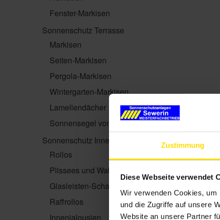
Fenster-Markisen
Sonnenschutz Terrasse
Markisen
Seiten-Markisen
Pergola-Markisen
Wintergarten-Markisen
Lamellendächer
Sonnensegel von Soliday
Sonnenschutz Innen
Zustimmung
Rollos
Plissees und Wabenplissees
Diese Webseite verwendet 
Glasleisten-Schattierungen
Wir verwenden Cookies, um I
Raffrollos
und die Zugriffe auf unsere 
Innenjalousien
Website an unsere Partner fü