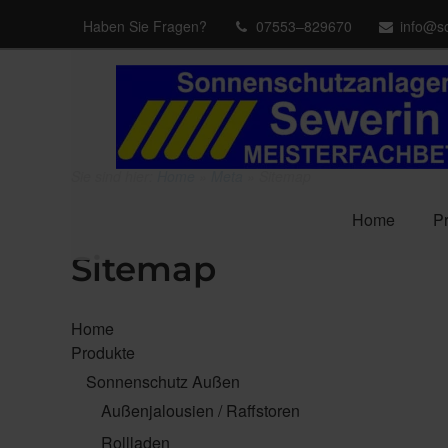
Haben Sie Fragen?
07553–829670
info@s
Sie sind hier:
Home
»
Meta
»
Sitemap
Home
P
Sitemap
Home
Produkte
Sonnenschutz Außen
Außenjalousien / Raffstoren
Rollladen