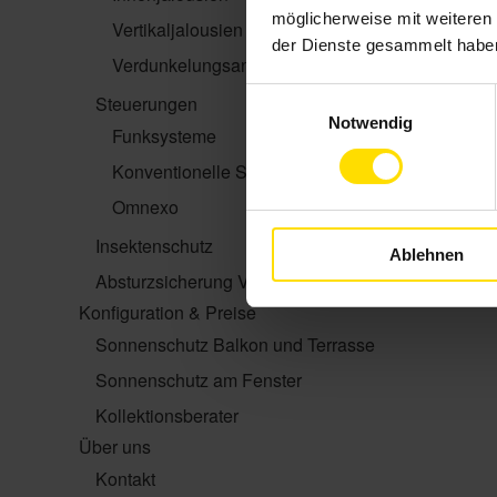
möglicherweise mit weiteren
Vertikaljalousien
der Dienste gesammelt habe
Verdunkelungsanlagen
Einwilligungsauswahl
Steuerungen
Notwendig
Funksysteme
Konventionelle Steuerungen
Omnexo
Insektenschutz
Ablehnen
Absturzsicherung VisioNeo
Konfiguration & Preise
Sonnenschutz Balkon und Terrasse
Sonnenschutz am Fenster
Kollektionsberater
Über uns
Kontakt