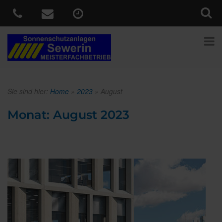
Sie sind hier:
Home
»
2023
»
August
Monat:
August 2023