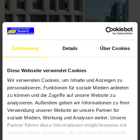
Zustimmung
Details
Über Cookies
Diese Webseite verwendet Cookies
Wir verwenden Cookies, um Inhalte und Anzeigen zu
personalisieren, Funktionen für soziale Medien anbieten
WAREMA Windra Flachlamelle:
zu können und die Zugriffe auf unsere Website zu
Windstabilität hat einen Namen
analysieren. Außerdem geben wir Informationen zu Ihrer
Veröffentlicht
1. August 2023
Verwendung unserer Website an unsere Partner für
am
Sie wohnen in einer windexponierten Lage und möchten trotzdem
soziale Medien, Werbung und Analysen weiter. Unsere
nicht auf ein Wohlfühlklima verzichten? Trotz zunehmender
Partner führen diese Informationen möglicherweise mit
Stürme durch ein raueres Klima möchten Sie Ihre Außenjalousien
weiteren Daten zusammen, die Sie ihnen bereitgestellt
nutzen können? Die Windra Flachlamelle von WAREMA verschafft