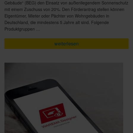
Gebäude“ (BEG) den Einsatz von außenliegendem Sonnenschutz
mit einem Zuschuss von 20%. Den Förderantrag stellen können
Eigentümer, Mieter oder Pächter von Wohngebäuden in
Deutschland, die mindestens 5 Jahre alt sind. Folgende
Produktgruppen …
„Förderungsfähige
weiterlesen
Sonnenschutzprodukte
für
Ihre
Renovierung
–
Profitieren
Sie
von
20%
BEG
Zuschuss“