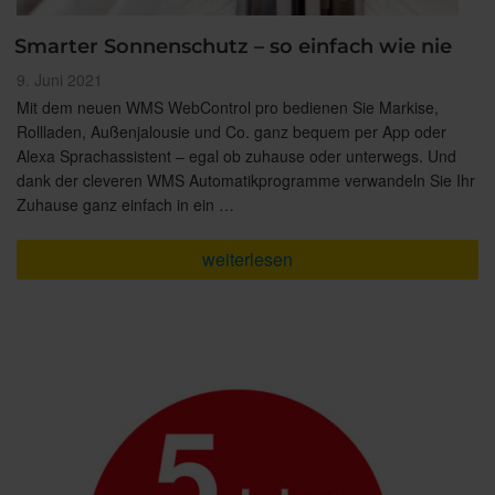
Smarter Sonnenschutz – so einfach wie nie
Veröffentlicht
9. Juni 2021
am
Mit dem neuen WMS WebControl pro bedienen Sie Markise,
Rollladen, Außenjalousie und Co. ganz bequem per App oder
Alexa Sprachassistent – egal ob zuhause oder unterwegs. Und
dank der cleveren WMS Automatikprogramme verwandeln Sie Ihr
Zuhause ganz einfach in ein …
„Smarter
weiterlesen
Sonnenschutz
–
so
einfach
wie
nie“