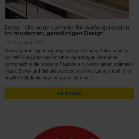
Zetra – die neue Lamelle für Außenjalousien
im modernen, geradlinigen Design
Veröffentlicht
17. Dezember 2021
am
Modern geradlinig. Einzigartig flexibel. Die neue Zetra Lamelle
von WAREMA passt sich mit ihrer geradlinigen Geometrie
harmonisch in die moderne Fassade ein. Neben einem optimalen
Hitze-, Blend- und Sichtschutz bietet die neue Lamelle auch eine
bewährte Abdunkelung und garantiert eine …
„Zetra
weiterlesen
–
die
neue
Lamelle
für
Außenjalousien
im
modernen,
geradlinigen