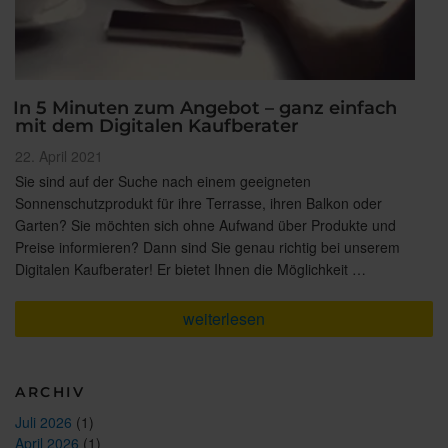
In 5 Minuten zum Angebot – ganz einfach
mit dem Digitalen Kaufberater
Veröffentlicht
22. April 2021
am
Sie sind auf der Suche nach einem geeigneten
Sonnenschutzprodukt für ihre Terrasse, ihren Balkon oder
Garten? Sie möchten sich ohne Aufwand über Produkte und
Preise informieren? Dann sind Sie genau richtig bei unserem
Digitalen Kaufberater! Er bietet Ihnen die Möglichkeit …
„In
weiterlesen
5
Minuten
zum
Angebot
ARCHIV
–
ganz
Juli 2026
(1)
einfach
April 2026
(1)
mit