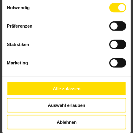
Einwilligungsauswahl
Notwendig
Weitere Informationen
Präferenzen
Das könnte Sie auch interessieren
Statistiken
Marketing
Alle zulassen
Auswahl erlauben
Ablehnen