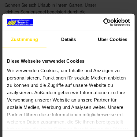
Gönnen Sie sich Urlaub in Ihrem Garten. Unser
leichtes Sonnensegel begeistert durch die
charakteristische quadratische Tuchform und bietet
eine perfekte Kombination von modernem Design
und hochwertiger Verschattung – ganz gleich, ob
freistehend oder an der Wand montiert. Die
Zustimmung
Details
Über Cookies
Kurbelbedienung ermöglicht ein einfaches Ein- und
Ausfahren – ohne Stromversorgung und Verlegen
von Kabeln.
Diese Webseite verwendet Cookies
Wir verwenden Cookies, um Inhalte und Anzeigen zu
personalisieren, Funktionen für soziale Medien anbieten
Brillante Extras
zu können und die Zugriffe auf unsere Website zu
analysieren. Außerdem geben wir Informationen zu Ihrer
Verwendung unserer Website an unsere Partner für
Weitere Informationen zu Ausstattungs-
soziale Medien, Werbung und Analysen weiter. Unsere
Extras Sonea Sonnensegel
Partner führen diese Informationen möglicherweise mit
weiteren Daten zusammen, die Sie ihnen bereitgestellt
haben oder die sie im Rahmen Ihrer Nutzung der Dienste
Farben & Stoffe
gesammelt haben.