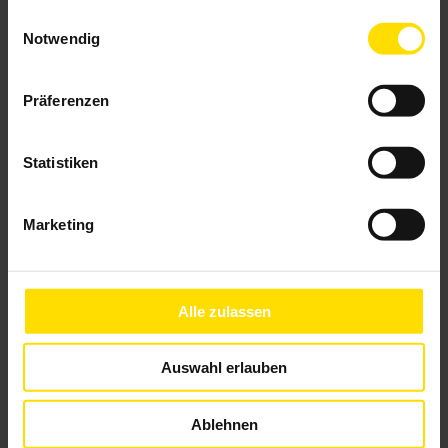
gesammelt haben.
Einwilligungsauswahl
Farben & Stoffe
Notwendig
Weitere Informationen
Präferenzen
Das könnte Sie auch interessieren
Statistiken
Marketing
Alle zulassen
Auswahl erlauben
Ablehnen