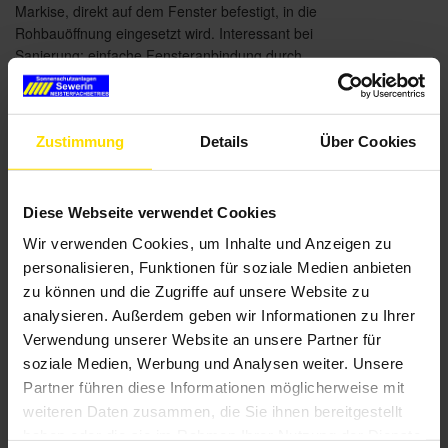
Markise, direkt auf dem Fenster befestigt, in die
Rohbauöffnung eingesetzt wird. Interessant bei
Sanierung: einfache Fensteranbindung durch
Clipsystem, vorhandene Kästen können oft genutzt
werden und die Neubau-Aufsetz Markise hat
hervorragende Wärme- und Schalldämmwerte. So
Zustimmung
Details
Über Cookies
geht Sanierung!
Diese Webseite verwendet Cookies
Brillante Extras
Wir verwenden Cookies, um Inhalte und Anzeigen zu
Fensteranbindung auf Wunsch optional über
personalisieren, Funktionen für soziale Medien anbieten
Clipbefestigung
zu können und die Zugriffe auf unsere Website zu
analysieren. Außerdem geben wir Informationen zu Ihrer
Weitere Informationen zu
Verwendung unserer Website an unsere Partner für
Ausstattungsextras Fenster-Markisen
soziale Medien, Werbung und Analysen weiter. Unsere
Weitere Informationen zu Stoffqualitäten
Partner führen diese Informationen möglicherweise mit
weiteren Daten zusammen, die Sie ihnen bereitgestellt
haben oder die sie im Rahmen Ihrer Nutzung der Dienste