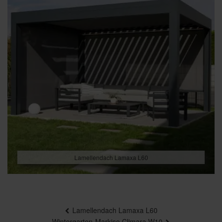
Lamellendach Lamaxa L60
Beitragsnavigation
Lamellendach Lamaxa L60
Wintergarten-Markise Climara W10