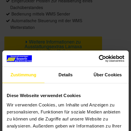
Eingerückter Pfosten zur Realisierung eines
Dachüberstandes
Bedienung mittels WMS Sender
Automatische Steuerung mit der WMS
Wetterstation
Weitere Informationen zu
Ausstattungsextras Lamaxa
Lamellendächer
Farben
Zustimmung
Details
Über Cookies
Weitere Informationen
Diese Webseite verwendet Cookies
Wir verwenden Cookies, um Inhalte und Anzeigen zu
Das könnte Sie auch interessieren
personalisieren, Funktionen für soziale Medien anbieten
zu können und die Zugriffe auf unsere Website zu
analysieren. Außerdem geben wir Informationen zu Ihrer