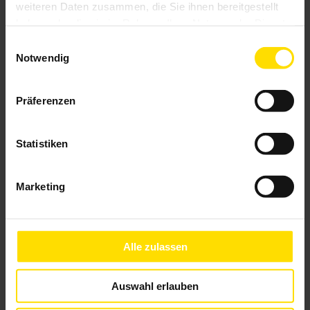
weiteren Daten zusammen, die Sie ihnen bereitgestellt
haben oder die sie im Rahmen Ihrer Nutzung der Dienste
gesammelt haben.
Einwilligungsauswahl
Notwendig
Präferenzen
Glasdach Lamaxa L50 View
Statistiken
Marketing
Alle zulassen
Auswahl erlauben