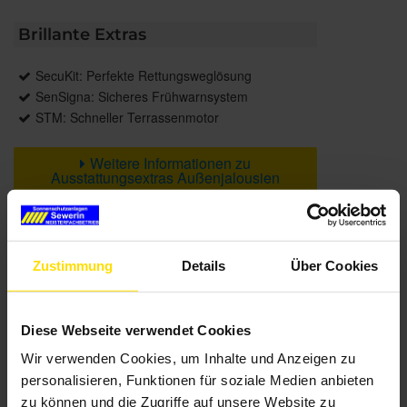
Brillante Extras
SecuKit: Perfekte Rettungsweglösung
SenSigna: Sicheres Frühwarnsystem
STM: Schneller Terrassenmotor
Weitere Informationen zu
Ausstattungsextras Außenjalousien
Weitere Informationen zu
Lamellengeometrien
Zustimmung
Details
Über Cookies
Farben
Diese Webseite verwendet Cookies
Weitere Informationen
Wir verwenden Cookies, um Inhalte und Anzeigen zu
personalisieren, Funktionen für soziale Medien anbieten
Das könnte Sie auch interessieren
zu können und die Zugriffe auf unsere Website zu